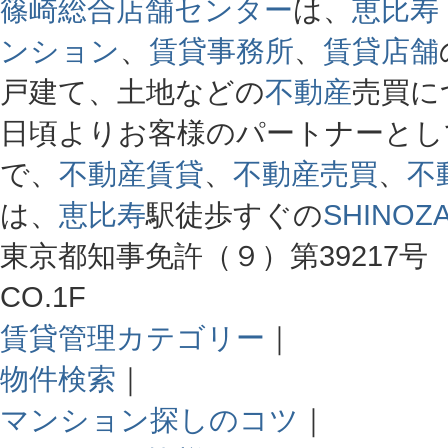
篠崎総合店舗センター
は、
恵比寿
ンション
、
賃貸事務所
、
賃貸店舗
戸建て、土地などの
不動産
売買に
日頃よりお客様のパートナーとし
で、
不動産賃貸
、
不動産売買
、
不
は、
恵比寿
駅徒歩すぐの
SHINOZA
東京都知事免許（９）第39217号 
CO.1F
賃貸管理カテゴリー
｜
物件検索
｜
マンション探しのコツ
｜