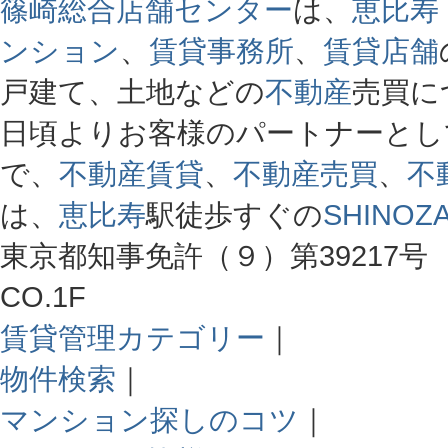
篠崎総合店舗センター
は、
恵比寿
ンション
、
賃貸事務所
、
賃貸店舗
戸建て、土地などの
不動産
売買に
日頃よりお客様のパートナーとし
で、
不動産賃貸
、
不動産売買
、
不
は、
恵比寿
駅徒歩すぐの
SHINOZA
東京都知事免許（９）第39217号 
CO.1F
賃貸管理カテゴリー
｜
物件検索
｜
マンション探しのコツ
｜