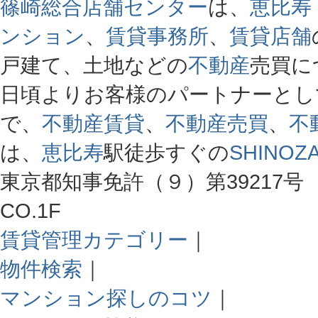
篠崎総合店舗センター
は、
恵比寿
ンション
、
賃貸事務所
、
賃貸店舗
戸建て、土地などの
不動産
売買に
日頃よりお客様のパートナーとし
で、
不動産賃貸
、
不動産売買
、
不
は、
恵比寿
駅徒歩すぐの
SHINOZA
東京都知事免許（９）第39217号 
CO.1F
賃貸管理カテゴリー
｜
物件検索
｜
マンション探しのコツ
｜