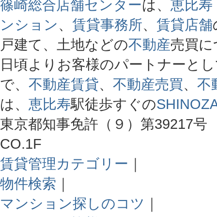
篠崎総合店舗センター
は、
恵比寿
ンション
、
賃貸事務所
、
賃貸店舗
戸建て、土地などの
不動産
売買に
日頃よりお客様のパートナーとし
で、
不動産賃貸
、
不動産売買
、
不
は、
恵比寿
駅徒歩すぐの
SHINOZA
東京都知事免許（９）第39217号 
CO.1F
賃貸管理カテゴリー
｜
物件検索
｜
マンション探しのコツ
｜