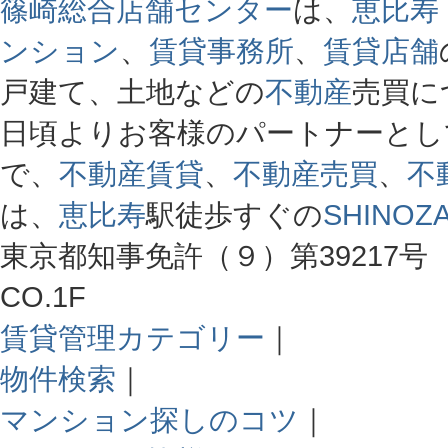
篠崎総合店舗センター
は、
恵比寿
ンション
、
賃貸事務所
、
賃貸店舗
戸建て、土地などの
不動産
売買に
日頃よりお客様のパートナーとし
で、
不動産賃貸
、
不動産売買
、
不
は、
恵比寿
駅徒歩すぐの
SHINOZA
東京都知事免許（９）第39217号 
CO.1F
賃貸管理カテゴリー
｜
物件検索
｜
マンション探しのコツ
｜